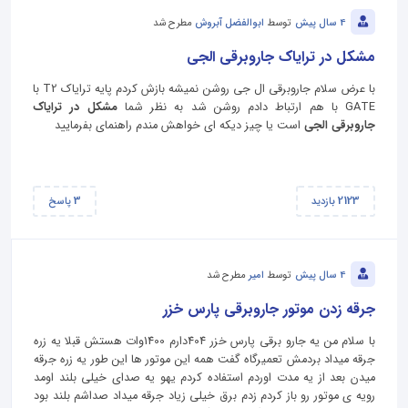
4 سال پیش
توسط
ابوالفضل آبروش
مطرح شد
مشکل در ترایاک جاروبرقی الجی
با عرض سلام جاروبرقی ال جی روشن نمیشه بازش کردم پایه ترایاک T2 با
GATE با هم ارتباط دادم روشن شد به نظر شما
مشکل در ترایاک
جاروبرقی الجی
است یا چیز دیکه ای خواهش مندم راهنمای بفرمایید
3
2123
بازدید
پاسخ
4 سال پیش
توسط
امیر
مطرح شد
جرقه زدن موتور جاروبرقی پارس خزر
با سلام من یه جارو برقی پارس خزر 404دارم 1400وات هستش قبلا یه زره
جرقه میداد بردمش تعمیرگاه گفت همه این موتور ها این طور یه زره جرقه
میدن بعد از یه مدت اوردم استفاده کردم یهو یه صدای خیلی بلند اومد
رویه ی موتور رو باز کردم زدم برق خیلی زیاد جرقه میداد صداشم بلند بود