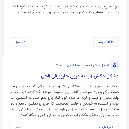
درب جاروبرقی میله که جهت تعویض پاکت باز کردم بسته نمیشود لطف
بفرمایید راهنمایی کنید نحوه بستن درب جاروبرقی میله چگونه است؟
6
5219
بازدید
پاسخ
5 سال پیش
توسط
مریم اعتصام
مطرح شد
مشکل مکش آب به درون جاروبرقی الجی
سلام، جاروبرقی LG مدلVB_20420 اومدم جاروبزنم که دیدم سرعت
دستگاه کم و زیاد ومیشه و گاهی یهو خاموش میشه نگاه کردم دیدم که نم
وارد مخزن و فیلتر و لوله ها شده گویا قبلا جارو زدم حتما یه قسمتی آب
بوده و کشیده به خودش و جالب اینجاست که جارو رو میگیرم دستم و بالا
مشکلش حل میشه اما میذارم زمین بازم کم و زیاد ومیشه وخاموش. لطفا
بفرمایید برای مشکل مکش آب به درون جاروبرقی الجی چیکار کنم؟
1
1806
بازدید
پاسخ