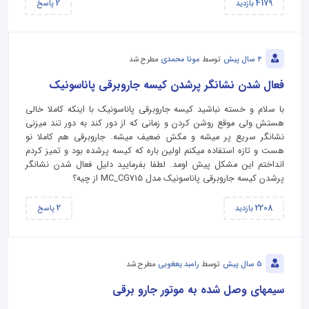
2
4179
بازدید
پاسخ
4 سال پیش
توسط
مونا محمدی
مطرح شد
فعال شدن نشانگر پرشدن کیسه جاروبرقی پاناسونیک
با سلام و خسته نباشید کیسه جاروبرقی پاناسونیک با اینکه کاملا خالی
هستش ولی موقع روشن کردن و زمانی که از دور کند به دور تند میزنی
نشانگر سریع پر میشه و مکش ضعیف میشه. جاروبرقی هم کاملا نو
هست و تازه استفاده میکنم اولین باره که کیسه پرشده بود و تمیز کردم
انداختم این مشکل پیش اومد. لطفا بفرمایید دلیل فعال شدن نشانگر
پرشدن کیسه جاروبرقی پاناسونیک مدل MC_CG715 از چیه؟
2
2208
بازدید
پاسخ
5 سال پیش
توسط
رامبد یعغوبی
مطرح شد
سیمهای وصل شده به موتور جارو برقی