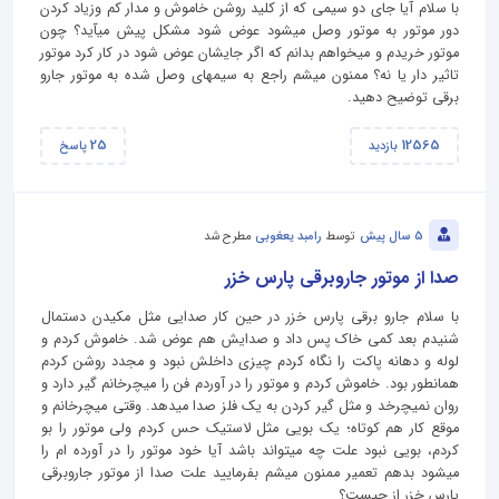
با سلام آیا جای دو سیمی که از کلید روشن خاموش و مدار کم وزیاد کردن
دور موتور به موتور وصل میشود عوض شود مشکل پیش میآید؟ چون
موتور خریدم و میخواهم بدانم که اگر جایشان عوض شود در کار کرد موتور
تاثیر دار یا نه؟ ممنون میشم راجع به سیمهای وصل شده به موتور جارو
برقی توضیح دهید.
25
12565
بازدید
پاسخ
5 سال پیش
توسط
رامبد یعغوبی
مطرح شد
صدا از موتور جاروبرقی پارس خزر
با سلام جارو برقی پارس خزر در حین کار صدایی مثل مکیدن دستمال
شنیدم بعد کمی خاک پس داد و صدایش هم عوض شد. خاموش کردم و
لوله و دهانه پاکت را نگاه کردم چیزی داخلش نبود و مجدد روشن کردم
همانطور بود. خاموش کردم و موتور را در آوردم فن را میچرخانم گیر دارد و
روان نمیچرخد و مثل گیر کردن به یک فلز صدا میدهد. وقتی میچرخانم و
موقع کار هم کوتاه؛ یک بویی مثل لاستیک حس کردم ولی موتور را بو
کردم، بویی نبود علت چه میتواند باشد آیا خود موتور را در آورده ام را
میشود بدهم تعمیر ممنون میشم بفرمایید علت صدا از موتور جاروبرقی
پارس خزر از چیست؟