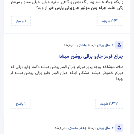
واینکه جرقه هاشم زرد رنگ بودن و گاهی سفید خیلی خیلی ممنون میشم
بگین
علت جرقه زدن موتور جاروبرقی پارس خزر
از چیه؟
1
2242
بازدید
پاسخ
4 سال پیش
توسط
واحدی
مطرح شد
چراغ قرمز جارو برقی روشن میشه
سلام دوشاخه رو به پریز میزنم چراغ قرمز روشن میشه دکمه جارو برقی که
میزنم خاموش میشه. مشکل اینکه چراغ قرمز جارو برقی روشن میشه از
چیه؟
1
3633
بازدید
پاسخ
4 سال پیش
توسط
جعفر محمدی
مطرح شد