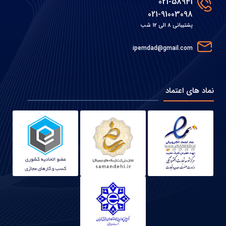
021-58941
021-91003098
پشتیبانی 8 الی 12 شب
ipemdad@gmail.com
نماد های اعتماد