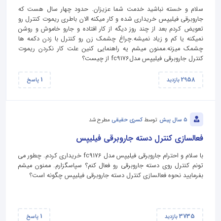
سلام و خسته نباشید خدمت شما عزیزان. حدود چهار سال هست که
جاروبرقی فیلیپس خریداری شده و کار میکنه الان باطری ریموت کنترل رو
تعویض کردم بعد از چند روز دیگه از کار افتاده و جارو خاموش و روشن
نمیکنه یا کم و زیاد نمیشه.چراغ چشمک زن رو کنترل با زدن دکمه ها
چشمک میزنه.ممنون میشم یه راهنمایی کنین علت کار نکردن ریموت
کنترل جاروبرقی فیلیپس مدلfc9176 از چیست؟
1
2958
بازدید
پاسخ
5 سال پیش
توسط
کسری حقیقی
مطرح شد
فعالسازی کنترل دسته جاروبرقی فیلیپس
با سلام و احترام جاروبرقی فیلیپس مدل fc9176 خریداری کردم. چطور می
تونم کنترل روی دسته جاروبرقی رو فعال کنم؟ سپاسگزارم. ممنون میشم
بفرمایید نحوه فعالسازی کنترل دسته جاروبرقی فیلیپس چگونه است؟
1
3735
بازدید
پاسخ