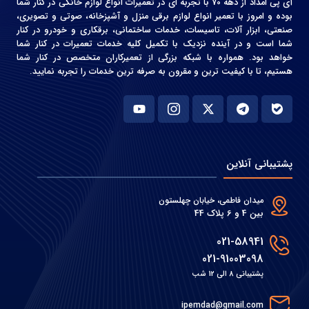
آی پی امداد از دهه 70 با تجربه ای در تعمیرات انواع لوازم خانگی در کنار شما
بوده و امروز با تعمیر انواع لوازم برقی منزل و آشپزخانه، صوتی و‌ تصویری،
صنعتی، ابزار آلات، تاسیسات، خدمات ساختمانی، برقکاری و خودرو در کنار
شما است و در آینده نزدیک با تکمیل کلیه خدمات تعمیرات در کنار شما
خواهد بود. همواره با شبکه بزرگی از تعمیرکاران متخصص در کنار شما
هستیم، تا با کیفیت ترین و مقرون به صرفه ترین خدمات را تجربه نمایید.
پشتیبانی آنلاین
میدان فاطمی، خیابان چهلستون
بین 4 و 6 پلاک 44
021-58941
021-91003098
پشتیبانی 8 الی 12 شب
ipemdad@gmail.com