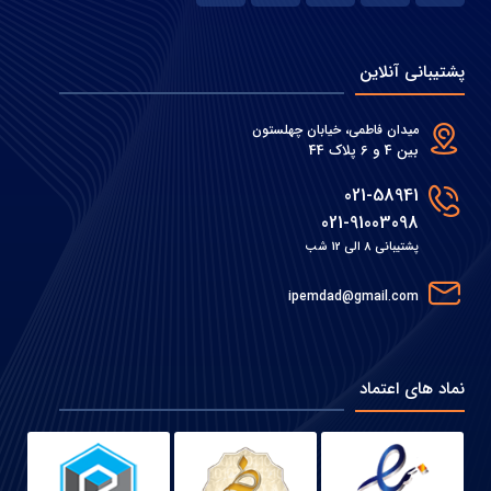
پشتیبانی آنلاین
میدان فاطمی، خیابان چهلستون
بین 4 و 6 پلاک 44
021-58941
021-91003098
پشتیبانی 8 الی 12 شب
ipemdad@gmail.com
نماد های اعتماد