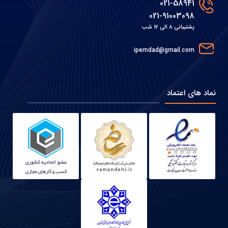
021-58941
021-91003098
پشتیبانی 8 الی 12 شب
ipemdad@gmail.com
نماد های اعتماد