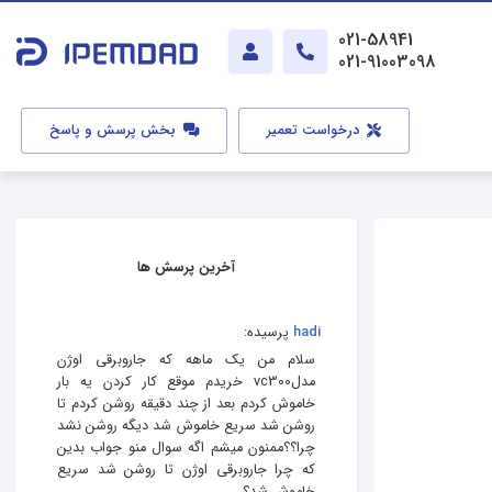
021-58941
021-91003098
درخواست تعمیر
بخش پرسش و پاسخ
آخرین پرسش ها
hadi
پرسیده:
سلام من یک ماهه که جاروبرقی اوژن
مدلvc300 خریدم موقع کار کردن یه بار
خاموش کردم بعد از چند دقیقه روشن کردم تا
روشن شد سریع خاموش شد دیگه روشن نشد
چرا؟؟ممنون میشم اگه سوال منو جواب بدین
که چرا جاروبرقی اوژن تا روشن شد سریع