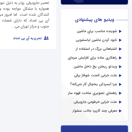
تعمیر جاروبرقی زوتر به دلیل نب
همواره با مشکل مواجه بوده و
کنندگان شده است. اما امروز مرک
ویدیو های پیشنهادی
آی پی امداد که دارای شعبات 
جنوب و مرکز تهران می...
شوینده مناسب برای ماشین
ظرفشویی صنعتی
تحریریه آی پی امداد
نابود کردن ماشین لباسشویی
اشتباهاتی بزرگ در استفاده از
لباسشویی
راهکاری ساده برای افزایش سرمای
پنکه ایستاده
ویدئو ریختن یخ داخل ماشین
لباسشویی
علت خرابی المنت شوفاژ برقی
چرا آبسردکن یخچال کار نمی‌کنه؟
راهنمای تصویری ساخت قهوه ساز
با لامپ
علت خرابی خرطومی جاروبرقی
معرفی چند کاربرد جالب سشوار