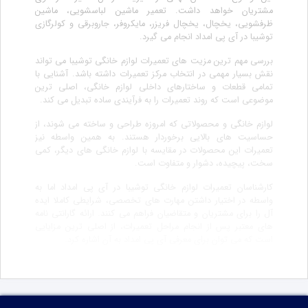
مشتریان خواهد داشت. تعمیر ماشین لباسشویی، ماشین
ظرفشویی، یخچال، یخچال فریزر، مایکروفر، جاروبرقی و کولرگازی
توشیبا در آی پی امداد انجام می گیرد.
بررسی مهم ترین مزیت های تعمیرات لوازم خانگی توشیبا می تواند
نقش بسیار مهمی در انتخاب مرکز تعمیرات داشته باشد. آشنایی با
تمامی قطعات و ساختارهای داخلی لوازم خانگی، اصلی ترین
موضوعی است که روند تعمیرات را به فرآیندی ساده تبدیل می کند.
لوازم خانگی و محصولاتی که امروزه طراحی و ساخته می شوند، از
حساسیت های بالایی برخوردار هستند. به همین واسطه نیز
تعمیرات این محصولات در مقایسه با لوازم خانگی های دیگر، کمی
سخت، پیچیده، دشوار و متفاوت است.
کارشناسان تعمیرات لوازم خانگی توشیبا در آی پی امداد اما به
واسطه در اختیار داشتن مهارت های تخصصی، شرایطی کاملا ایده
آل را برای مشتریان و متقاضیان فراهم می کنند. ارائه گارانتی نامه
های معتبر پس از انجام مراحل تعمیرات، از اصلی ترین مزایایی
است که می توان برای معرفی آی پی امداد به آن اشاره کرد.