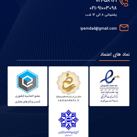
021-58941
021-91003098
پشتیبانی 8 الی 12 شب
ipemdad@gmail.com
نماد های اعتماد