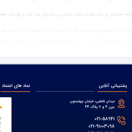
ستگاه، تعمیرکاران و مراکز تعمیرات مجاز، معتبرترین مراکز برای عیب یابی و رفع عیب خو
مد، بلکه رعایت پارامترهای بسیار مهم در نگهداری لوازم خانگی نیز تضمین کننده افزای
ر اختیار کاربران قرار گذاشته است. بی توجهی به این موضوع، می تواند اصلی ترین عامل خ
پشتیبانی آنلاین
نماد های اعتماد
میدان فاطمی، خیابان چهلستون
بین 4 و 6 پلاک 44
021-58941
021-91003098