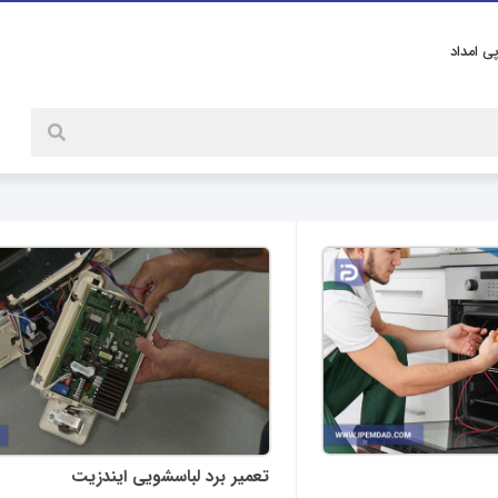
پی امداد
تعمیر برد لباسشویی ایندزیت