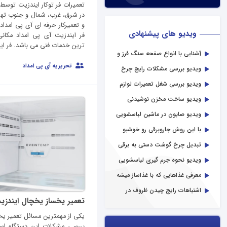
تعمیرات فر توکار ایندزیت توسط 
در شرق، غرب، شمال و جنوب ت
و تعمیرکار حرفه ای آی پی امداد
ویدیو های پیشنهادی
فر ایندزیت آی پی امداد مکا
ترین خدمات فنی می باشد. فر این
آشنایی با انواع صفحه سنگ فرز و
کاربردهای آن
تحریریه آی پی امداد
ویدیو بررسی مشکلات رایج چرخ
گوشت
ویدیو بررسی شغل تعمیرات لوازم
خانگی
ویدیو ساخت مخزن نوشیدنی
بهداشتی
ویدیو صابون در ماشین لباسشویی
با این روش جاروبرقی رو خوشبو
کن!
تبدیل چرخ گوشت دستی به برقی
ویدیو نحوه جرم گیری لباسشویی
معرفی غذاهایی که با غذاساز میشه
درست کرد
اشتباهات رایج چیدن ظروف در
ماشین ظرفشویی
تعمیر یخساز یخچال ایندزی
یکی از مهمترین مسائل تعمیر یخ
بررسی مشکلات این دستگاه است