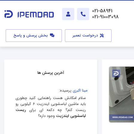
021-58941
021-91003098
درخواست تعمیر
بخش پرسش و پاسخ
آخرین پرسش ها
مینا اکبری
پرسیده:
سلام امکانش هست راهنمایی کنید چطوری
باید ماشین لباسشویی ایندزیت 6 کیلویی رو
ریست کنم؟ چه دکمه ای برای
ریست
لباسشویی ایندزیت
وجود داره؟