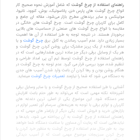
راهنمای استفاده از چرخ گوشت
که شامل آموزش نحوه صحیح کار
انواع چرخ گوشت های پارس خزر، پاناسونیک، بوش، کنوود، نانیوا،
مولینکس و سایر برندهای مطرح بازار می‌شود، مقاله ای جامع و
کامل برای کاربران چرخ گوشت است. چرخ گوشت های خانگی در
مقایسه با انواع چرخ گوشت های صنعتی از حساسیت های بالایی
برخوردار هستند. در نتیجه توجه به طرز استفاده از آن ها اهمیت
بسیار زیادی دارد. عدم آسیب رساندن به کابل برق
چرخ گوشت
و یا
عدم استفاده از یک پریز مشترک برای روشن کردن چرخ گوشت و
هر یک از وسایل برقی دیگر جز ساده ترین هشدارهایی است که در
راهنمای استفاده از چرخ گوشت توسط تیم آی پی امداد طراحی و
تنظیم شده، مورد بررسی قرار می گیرد. عدم توجه به چرخ گوشت در
هنگام روشن بودن و رها کردن آن باعث وارد شدن آسیب های جدی
به دستگاه می شود که شما را نیازمند
تعمیرات چرخ گوشت
مینماید.
آشنایی با طرز استفاده صحیح از چرخ گوشت و یا سایر وسایل برقی
آشپزخانه نکته مهمی است که می‌تواند به طور حتم باعث افزایش
عمر دستگاه شود. این موضوع یکی از اصلی ترین دغدغه های
کاربران و لوازم برقی با توجه به هزینه‌های سرسام آور تعمیر لوازم در
بازارهای خرید و فروش است. یکی دیگر از پارامتر های مهمی که در
راهنمای استفاده از چرخ گوشت به آن پرداخته می شود، بایدها و
نبایدهایی است که رعایت آن مساوی با سلامت دستگاه شما خواهد
بود. به طور مثال عدم استفاده از چرخ گوشت به منظور خرد کردن یا
چرخ کردن سبزیجات موضوع مهمی است که از آسیب دیدگی