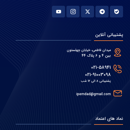
پشتیبانی آنلاین
میدان فاطمی، خیابان چهلستون
بین 4 و 6 پلاک 44
021-58941
021-91003098
پشتیبانی 8 الی 12 شب
ipemdad@gmail.com
نماد های اعتماد