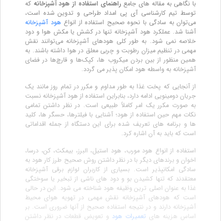
با نگاهی به مقاله های جامع
راهنمای استفاده از هود آشپزخانه
که
توسط تیم کارشناسی آی پی امداد طراحی و تدوین شده است،
می‌توان به سادگی با نحوه صحیح استفاده از انواع
هود آشپزخانه
آشنا شد. عملکرد هود آشپزخانه تنها در کشش یا مکش هوا و دود
خلاصه نمی شود. به طور کلی هودهای آشپزخانه می‌توانند نقش
مهمی در تنظیم میزان رطوبت و چربی معلق در هوا داشته باشند. به
همین منظور از بین بردن میکروب ها، کپک‌ها و قارچ‌ها در فضای
آشپزخانه به واسطه هود امکان پذیر می گردد.
از آنجایی که پخت غذا به طور مداوم و مکرر در تمام روز مانند یک
جریان دومینویی ادامه دارد، بنابراین استفاده از هود آشپزخانه نسبت
به صورت مکرر یک امر کاملاً طبیعی است. در نظر داشتن تمامی
نکات مهم حین استفاده از هود؛ آشنایی با فیلترها، حسگر ها، کلید
ها و برنامه های تعریف شده برای این دستگاه از جمله اقداماتی
است که باید به آن اشاره کرد.
استفاده از انواع هود مورب، هود استیل، البرز، بیمکث، کن، درسا،
اخوان و برندهای دیگر با در نظر داشتن روش صحیح طرز کار هود به
سادگی امکانپذیر است. بسیاری از کاربران لوازم برقی آشپزخانه
معتقدند که تنها کشیدن بو و دود های ناشی از تبخیر یا سوختگی
غذا به عنوان اصلی ترین وظیفه هود شناخته می شود. این در حالی
است که هودهای آشپزخانه نقش مهمی در تهویه هوای محیط
آشپزخانه دارند و در نتیجه استفاده صحیح از آنها ضروری است. بر
اساس هزینه های
تعمیرات هود
و تعویض قطعات در نظر داشتن