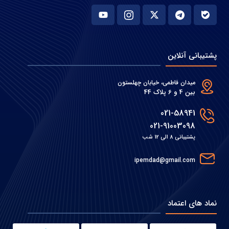
پشتیبانی آنلاین
میدان فاطمی، خیابان چهلستون
بین 4 و 6 پلاک 44
021-58941
021-91003098
پشتیبانی 8 الی 12 شب
ipemdad@gmail.com
نماد های اعتماد