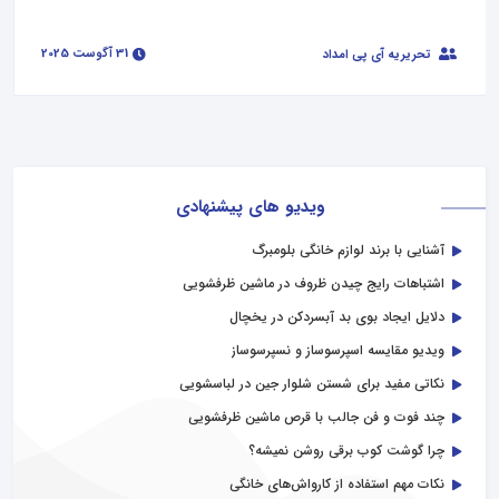
31 آگوست 2025
تحریریه آی پی امداد
ویدیو های پیشنهادی
آشنایی با برند لوازم خانگی بلومبرگ
اشتباهات رایج چیدن ظروف در ماشین ظرفشویی
دلایل ایجاد بوی بد آبسردکن در یخچال
ویدیو مقایسه اسپرسوساز و نسپرسوساز
نکاتی مفید برای شستن شلوار جین در لباسشویی
چند فوت و فن جالب با قرص ماشین ظرفشویی
چرا گوشت کوب برقی روشن نمیشه؟
نکات مهم استفاده از کارواش‌های خانگی