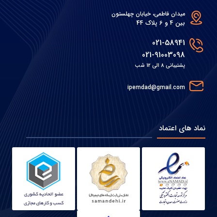
میدان فاطمی، خیابان چهلستون
بین 4 و 6 پلاک 44
021-58941
021-91003098
پشتیبانی 8 الی 12 شب
ipemdad@gmail.com
نماد های اعتماد