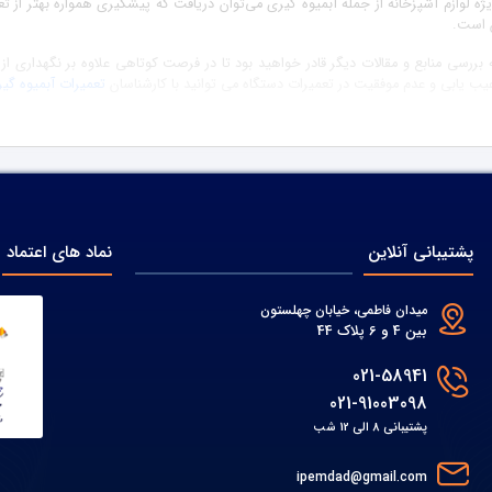
یژه لوازم آشپزخانه از جمله آبمیوه گیری می‌توان دریافت که پیشگیری همواره بهتر از ت
ن است.
به بررسی منابع و مقالات دیگر قادر خواهید بود تا در فرصت کوتاهی علاوه بر نگهداری ا
عیب یابی و عدم موفقیت در تعمیرات دستگاه می توانید با کارشناسان
تعمیرات آبمیوه گیر
پشتیبانی آنلاین
نماد های اعتماد
میدان فاطمی، خیابان چهلستون
بین 4 و 6 پلاک 44
021-58941
021-91003098
پشتیبانی 8 الی 12 شب
ipemdad@gmail.com