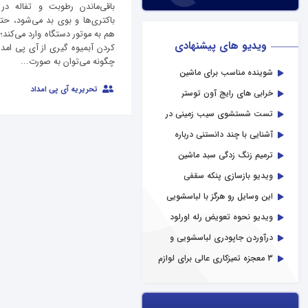
باقی‌ماندن رطوبت و تفاله در
باکتری‌ها و بوی بد می‌شود، ح
هم به موتور دستگاه وارد می‌کند؛ 
ویدیو های پیشنهادی
کردن آبمیوه گیری از آی پی امدا
چگونه می‌توان به‌ صورت...
شوینده مناسب برای ماشین
ظرفشویی صنعتی
تحریریه آی پی امداد
خرابی‌ های رایج آون توستر
تست شستشوی سیب زمینی در
ماشین لباسشویی
آشنایی با چند دانستنی درباره
توستر
ترمیم زنگ زدگی سبد ماشین
ظرفشویی
ویدیو بازسازی پنکه سقفی
این وسایل رو هرگز با لباسشویی
نشور!
ویدیو نحوه تعویض رله اورلود
کمپرسور یخچال
درآوردن جاپودری لباسشویی و
تمیز کردن آن
3 معجزه تمیزکاری عالی برای لوازم
خانگی