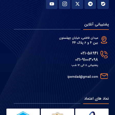
پشتیبانی آنلاین
میدان فاطمی، خیابان چهلستون
بین 4 و 6 پلاک 44
021-58941
021-91003098
پشتیبانی 8 الی 12 شب
ipemdad@gmail.com
نماد های اعتماد