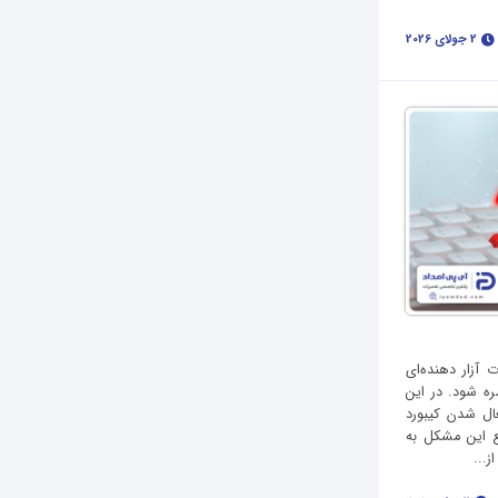
2 جولای 2026
 آزار دهنده‌ای
ره شود. در این
عال شدن کیبورد
فع این مشکل به
ز...