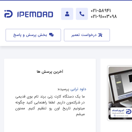
021-58941
021-91003098
درخواست تعمیر
بخش پرسش و پاسخ
آخرین پرسش ها
داود ترابی
پرسیده:
ما یک دستگاه کارت زنی برند تام بوی قدیمی
در شرکتمون داریم. لطفا راهنمایی کنید چگونه
میتونیم تاریخ اون رو تنظیم کنیم. ممنون
میشم