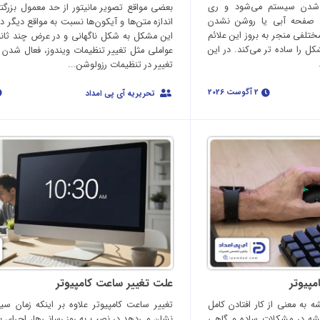
د شدن سیستم می‌شود و ری
بعضی مواقع تصویر مانیتور از حد معمول بزرگتر
ش صفحه آبی یا روشن نشدن
اندازه متن‌ها و آیکون‌ها نسبت به مواقع دیگر 
 مختلفی منجر به بروز این علائم
این مشکل به شکل ناگهانی و در عرض چند ثانی
 را ساده تر می‌کند. در این
عواملی مثل تغییر تنظیمات ویندوز، فعال شدن ق
تغییر در تنظیمات رزولوشن...
2 آگوست 2026
تحریریه آی پی امداد
پیوتر
علت تغییر ساعت کامپیوتر
به معنی از کار افتادن کامل
تغییر ساعت کامپیوتر علاوه بر اینکه زمان س
ه در مشکلات ساده‌ و گاهی
نشان می‌دهد در نصب به روز رسانی‌ها، اجرای بر