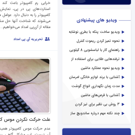
خرابی رم کامپیوتر باعث کن
استارت‌های پی در پی، نمای
کامپیوتر را به دنبال دارد. عوامل
ویدیو های پیشنهادی
می‌شوند که شناخت آنها حل مشکل
مقاله از آی‌پی امداد می‌خواهیم...
ویدیو ساخت پنکه با بطری نوشابه
تحریریه آی پی امداد
نحوه تمیز کردن ریموت کنترل
لوازم خانگی
راهنمای کار با لباسشویی 8 کیلویی
سامسونگ
ترفندهایی طلایی برای استفاده از
مایکروویو
ویدیو نحوه عملکرد ماشین
ظرفشویی
آشنایی با برند لوازم خانگی امرسان
مدت زمان نگهداری انواع گوشت
در یخچال و فریزر
آشنایی با قرص‌های ماشین
ظرفشویی
3 روش بی نظیر برای تیز کردن
چاقوی آشپزخانه
چند نکته مهم درباره ساندویچ ساز
علت حرکت نکردن موس کام
عدم حرکت موس کامپیوتر همیشه 
آن نیست. این مشکل گاهی ریش