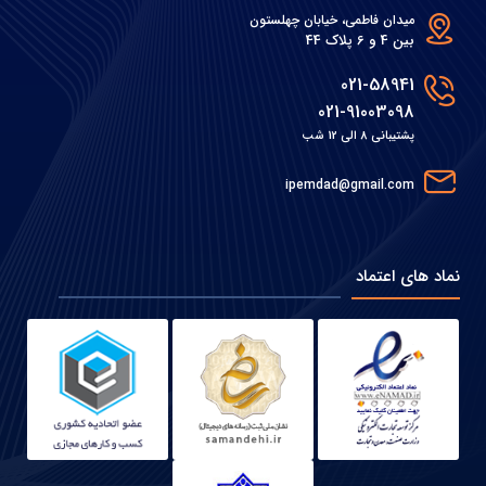
میدان فاطمی، خیابان چهلستون
بین 4 و 6 پلاک 44
021-58941
021-91003098
پشتیبانی 8 الی 12 شب
ipemdad@gmail.com
نماد های اعتماد