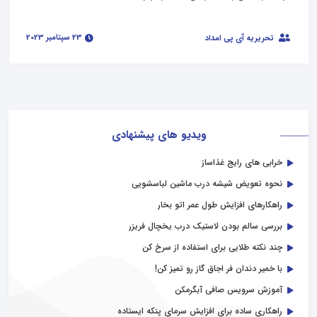
23 سپتامبر 2023
تحریریه آی پی امداد
ویدیو های پیشنهادی
خرابی‌ های رایج غذاساز
نحوه تعویض شیشه درب ماشین لباسشویی
راهکارهای افزایش طول عمر اتو بخار
بررسی سالم بودن لاستیک درب یخچال فریزر
چند نکته طلایی برای استفاده از سرخ کن
با خمیر دندان فر اجاق گاز رو تمیز کن!
آموزش سرویس صافی آبگرمکن
راهکاری ساده برای افزایش سرمای پنکه ایستاده