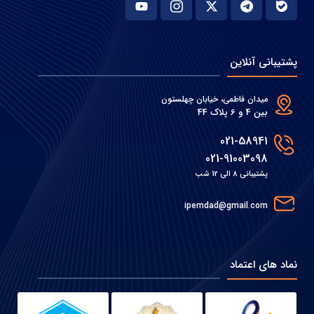
پشتیبانی آنلاین
میدان فاطمی، خیابان چهلستون
بین 4 و 6 پلاک 44
021-58941
021-91003098
پشتیبانی 8 الی 12 شب
ipemdad@gmail.com
نماد های اعتماد