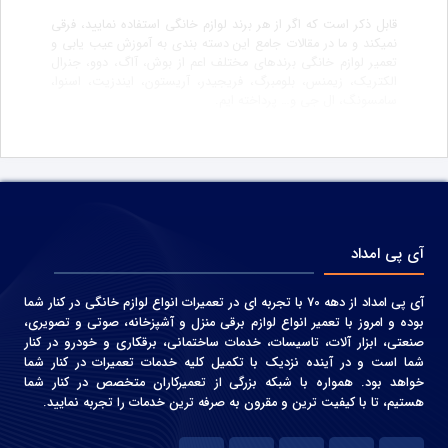
قابل ذکر است که اگر از هر برند لوازم خانگی استفاده نمایید، فرقی
نمیکند و ما در مقالات جامع این دسته بندی به آموزش عیب یابی و
تعمیر لوازم خانگی برندهای مختلف اعم از بوش، آاگ، دوو، جنرال
الکتریک، زیمنس، بلومبرگ، فریجیدر، آریستون، ایندزیت، اسنوا،
سامسونگ، ال جی و… پرداخته ایم.
آی پی امداد
آی پی امداد از دهه 70 با تجربه ای در تعمیرات انواع لوازم خانگی در کنار شما
بوده و امروز با تعمیر انواع لوازم برقی منزل و آشپزخانه، صوتی و‌ تصویری،
صنعتی، ابزار آلات، تاسیسات، خدمات ساختمانی، برقکاری و خودرو در کنار
شما است و در آینده نزدیک با تکمیل کلیه خدمات تعمیرات در کنار شما
خواهد بود. همواره با شبکه بزرگی از تعمیرکاران متخصص در کنار شما
هستیم، تا با کیفیت ترین و مقرون به صرفه ترین خدمات را تجربه نمایید.