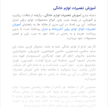
آموزش تعمیرات لوازم خانگی
دسته بندی
آموزش تعمیرات لوازم خانگی
، برگرفته از مقالات پرکاربرد
و آموزشی در زمینه عیب یابی انواع محصولات لوازم برقی منزل
میباشد. آی پی امداد در این سری از مقاله ها به راهنمای
آموزش
تعمیرات انواع لوازم برقی آشپزخانه و منزل
پرداخته است تا بدون
پرداخت هزینه و به راحتی در خانه خود به عیب یابی و تعمیر
محصولات خود بپردازید.
اگر هر کدام از لوازم خانگی شما به مانند: یخچال فریزر، ساید بای
ساید، ماشین لباسشویی، ماشین ظرفشویی، جاروبرقی، جاروشارژی،
بخارشو، ماکروفر، اجاق گاز، هود، کولرگازی، اسپرسوساز، قهوه ساز،
چایساز، آبمیوه گیری، مخلوط کن، چرخ گوشت، تلویزیون، پلوپز،
ساندویچ ساز و… دچار آسیب شده است و به مانند قبل کار نمیکند،
نگران نباشید، زیرا؛ میتوانید با مطالعه مقاله های آموزش تعمیرات
لوازم خانگی در آی پی امداد به راحتی به رفع مشکل دستگاه خود
میپردازید.
همچنین اگر با مطالعه هر کدام از مقالات راهنمای تعمیرات لوازم
خانگی، ابهامی برای شما به وجود آمد، میتوانید در بخش دیدگاه
همان مقاله یا قسمت پرسش و پاسخ، سوال خود را مطرح نمایید تا
کارشناس مربوطه در آی پی امداد به کمک شما بیاید و به صورت
آنلاین به آموزش عیب یابی لوازم خانگی شما عزیزان بپردازد.