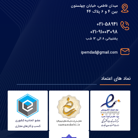
میدان فاطمی، خیابان چهلستون
بین 4 و 6 پلاک 44
021-58941
021-91003098
پشتیبانی 8 الی 12 شب
ipemdad@gmail.com
نماد های اعتماد