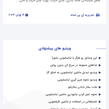
شامل مشکلاتی مانند باتری، شارژر خراب، پورت شارژ خراب و حتی...
17 ژوئن 2023
تحریریه آی پی امداد
ویدیو های پیشنهادی
این وسایل رو هرگز با لباسشویی نشور!
غذاهای ممنوعه در سرخ کن بدون روغن
ویدیو تبدیل ماشین لباسشویی به اجاق گاز
ویدیو نحوه جرم گیری لباسشویی
علت بخار ندادن بخارشو
نحوه تمیز کردن جاپودری ماشین لباسشویی
اشتباهاتی در استفاده از ماشین ظرفشویی
آموزش تصویری ساخت سشوار با مقوا