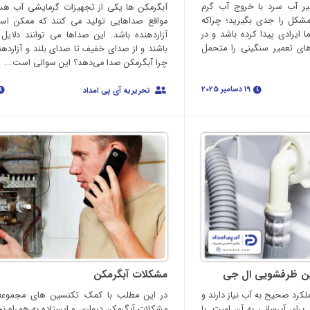
یر آب سرد با خروج آب گرم
آبگرمکن‌ ها یکی از تجهیزات گرمایشی آب هس
مشکل را جدی بگیرید؛ چراکه
مواقع صداهایی تولید می‌ کنند که ممکن است
یرادی پیدا کرده باشد و در
آزاردهنده باشد. این صداها می توانند دلایل
ای تعمیر سنگینی را متحمل
باشند و از صدای خفیف تا صدای بلند و آزاردهند
چرا آبگرمکن صدا می‌دهد؟ این سوالی است...
19 دسامبر 2025
تحریریه آی پی امداد
ن ظرفشویی ال جی
مشکلات آبگرمکن
رد صحیح به آب نیاز دارند و
در این مطلب با کمک تکنسین های مجموعه 
برای آبرسانی به آن است. با
مشکلات آبگرمکن دیواری و ایستاده به همراه ن