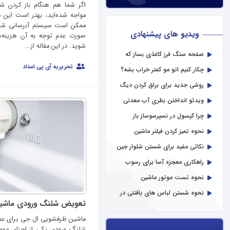
اگر شما هم هنگام باز کردن ش
مواجه شده‌اید، بهتر است این 
ممکن است سیستم آبرسانی شما ا
ویدیو های پیشنهادی
صورت عدم توجه به آن هزینه‌ه
شوید. در این مقاله از...
صفحه سنگ فرز کاغذی بساز که
کلی کاربرد داره!
تحریریه آی پی امداد
چکار کنیم اتو مو کمتر خراب بشه؟
روشی جدید برای براق کردن دیگ
لباسشویی
ویدئو انداختن بطری آب معدنی
در لباسشویی
چرا کپسول در نسپرسوساز باز
نمیشه؟
نحوه تمیز کردن فیلتر ماشین
ظرفشویی
نکاتی مفید برای شستن شلوار جین
در لباسشویی
راهکاری معجزه آسا برای رسوب
زدایی لاستیک لباسشویی
نحوه تست موتور ماشین
لباسشویی
نحوه شستن لباس های بافتنی در
ماشین لباسشویی
تعویض شلنگ ورودی ماشی
ماشین ظرفشویی ال جی برای عملک
شلنگ ورودی یکی از اجزای مهم 