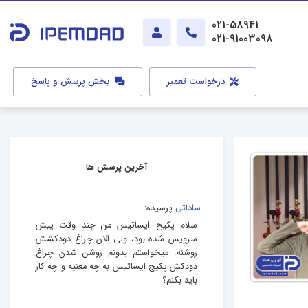
021-58941
021-91003098
درخواست تعمیر
بخش پرسش و پاسخ
آخرین پرسش ها
ساداتی
پرسیده:
سلام پکیج ایساتیس من چند وقت پیش
سرویس شده بود، ولی الان چراغ دودکشش
روشنه. میخواستم بدونم روشن شدن چراغ
دودکش پکیج ایساتیس به چه معنیه و چه کار
باید بکنم؟