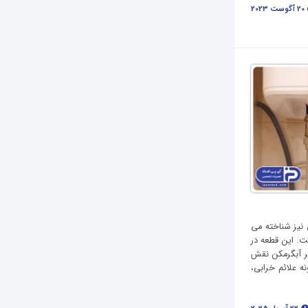
20 آگوست 2023
ل نیز شناخته می
ت. این قطعه در
ر آبگرمکن نقش
ه علائم خرابی،