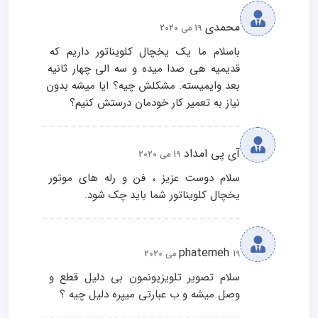
محمدی
19 می 2020
باسلام ما یک یخچال کلویناتور داریم که 
قدیمیه هی صدا میده و سه الی چهار ثانیه 
بعد وایمیسته. مشکلش چیه؟ ایا میشه بدون 
نیاز به تعمیر کار خودمان درستش کنیم؟
آی پی امداد
19 می 2020
سلام دوست عزیز ، فن و رله های موتور 
یخچال کلویناتور شما باید چک شود.
phatemeh
19 می 2020
سلام تصویر تلویزیونمون بی دلیل قطع و 
وصل میشه و ب عبارتی میپره دلیل چیه ؟