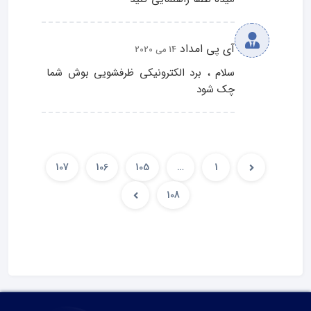
آی پی امداد
14 می 2020
سلام ، برد الکترونیکی ظرفشویی بوش شما 
چک شود
107
106
105
…
1
108