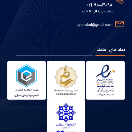
021-91003098
پشتیبانی 8 الی 12 شب
ipemdad@gmail.com
نماد های اعتماد