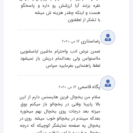
نقره بزنند آیا ارزشش رو داره و پاسخگو 
با تشکر از لطفتون
رضاستاری
14 می 2020
ضمن عرض ادب واحترام ماشین لباسشویی 
مااسنواس ولی بعداتمام دربش باز نمیشود 
لطفا راهنمایی بفرمایید سپاس
پگاه قاسمی
14 می 2020
سلام من یخچال فریزر هایسنس دارم از این 
بالا پایینا وقتی در یخچالو باز میکنم بوق 
میزنه بعد درجات روی یخچال بهم میخوره 
بعدکه میبندم در یخچالو خوب میشه. روی در 
یخچال یه صفحه نمایشگر کوچیکه که درجه 
یخچال و فریزرو با اون تنظیم میکنم.