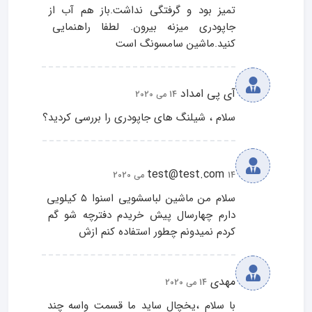
تمیز بود و گرفتگی نداشت.باز هم آب از 
جاپودری میزنه بیرون. لطفا راهنمایی 
کنید.ماشین سامسونگ است
آی پی امداد
14 می 2020
سلام ، شیلنگ های جاپودری را بررسی کردید؟
test@test.com
14 می 2020
سلام من ماشین لباسشویی اسنوا ۵ کیلویی 
دارم چهارسال پیش خریدم دفترچه شو گم 
کردم نمیدونم چطور استفاده کنم ازش
مهدی
14 می 2020
با سلام ،یخچال ساید ما قسمت واسه چند 